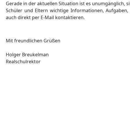
Gerade in der aktuellen Situation ist es unumgänglich, s
Schüler und Eltern wichtige Informationen, Aufgabe
auch direkt per E-Mail kontaktieren.
Mit freundlichen Grüßen
Holger Breukelman
Realschulrektor
Vorheriger Beitrag: Hey Alter! Alte Rechner für junge Leute
Zurück