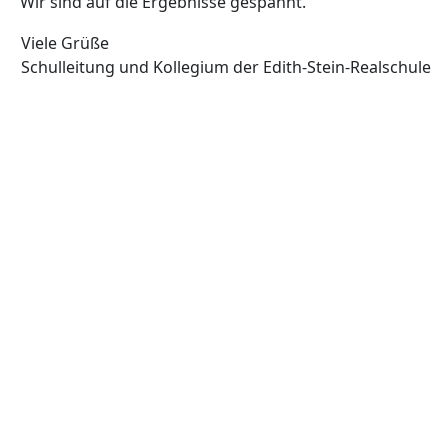
Wir sind auf die Ergebnisse gespannt.
Viele Grüße
Schulleitung und Kollegium der Edith-Stein-Realschule
Vorheriger Beitrag: Die neue Schulsozialarbeiterin stellt sich 
Zurück