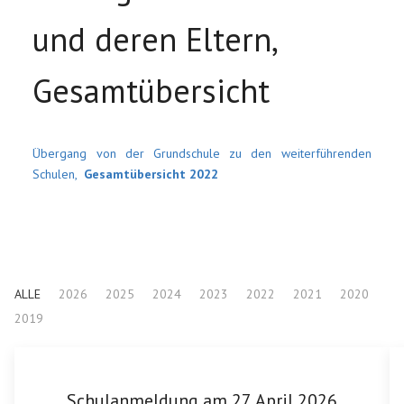
und deren Eltern,
Gesamtübersicht
Übergang von der Grundschule zu den weiterführenden
Schulen,
Gesamtübersicht 2022
Vorheriger Beitrag: Informationen für die künftigen Fünftklässler
Nächster Beitrag
Zurück
Weiter
ALLE
2026
2025
2024
2023
2022
2021
2020
2019
Schulanmeldung am 27. April 2026