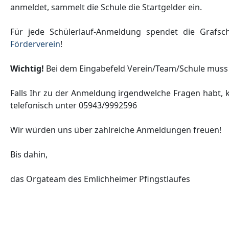
anmeldet, sammelt die Schule die Startgelder ein.
Für jede Schülerlauf-Anmeldung spendet die Grafsch
Förderverein
!
Wichtig!
Bei dem Eingabefeld Verein/Team/Schule muss
Falls Ihr zu der Anmeldung irgendwelche Fragen habt,
telefonisch unter 05943/9992596
Wir würden uns über zahlreiche Anmeldungen freuen!
Bis dahin,
das Orgateam des Emlichheimer Pfingstlaufes
Vorheriger Beitrag: Großer Erfolg beim Kreisgruppenentsch
Zurück