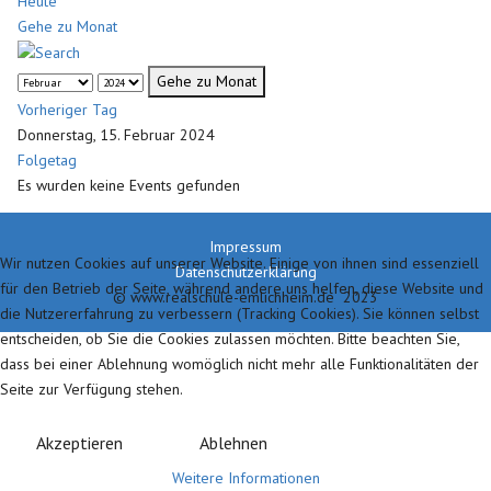
Heute
Gehe zu Monat
Gehe zu Monat
Vorheriger Tag
Donnerstag, 15. Februar 2024
Folgetag
Es wurden keine Events gefunden
Impressum
Wir nutzen Cookies auf unserer Website. Einige von ihnen sind essenziell
Datenschutzerklärung
für den Betrieb der Seite, während andere uns helfen, diese Website und
© www.realschule-emlichheim.de 2023
die Nutzererfahrung zu verbessern (Tracking Cookies). Sie können selbst
entscheiden, ob Sie die Cookies zulassen möchten. Bitte beachten Sie,
dass bei einer Ablehnung womöglich nicht mehr alle Funktionalitäten der
Seite zur Verfügung stehen.
Akzeptieren
Ablehnen
Weitere Informationen