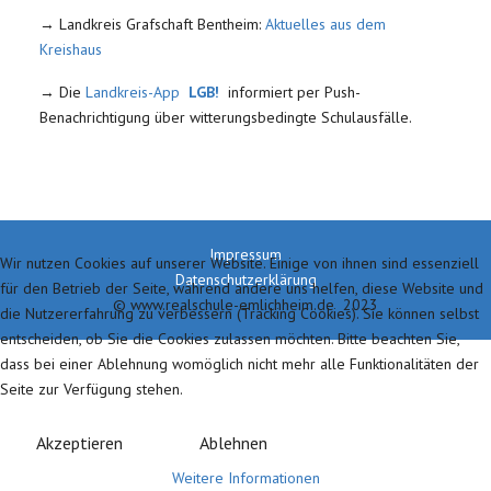
→ Landkreis Grafschaft Bentheim:
Aktuelles aus dem
Kreishaus
→ Die
Landkreis-App
LGB!
informiert per Push-
Benachrichtigung über witterungsbedingte Schulausfälle.
Vorheriger Beitrag: iPad-Webshop
Zurück
Impressum
Wir nutzen Cookies auf unserer Website. Einige von ihnen sind essenziell
Datenschutzerklärung
für den Betrieb der Seite, während andere uns helfen, diese Website und
© www.realschule-emlichheim.de 2023
die Nutzererfahrung zu verbessern (Tracking Cookies). Sie können selbst
entscheiden, ob Sie die Cookies zulassen möchten. Bitte beachten Sie,
dass bei einer Ablehnung womöglich nicht mehr alle Funktionalitäten der
Seite zur Verfügung stehen.
Akzeptieren
Ablehnen
Weitere Informationen