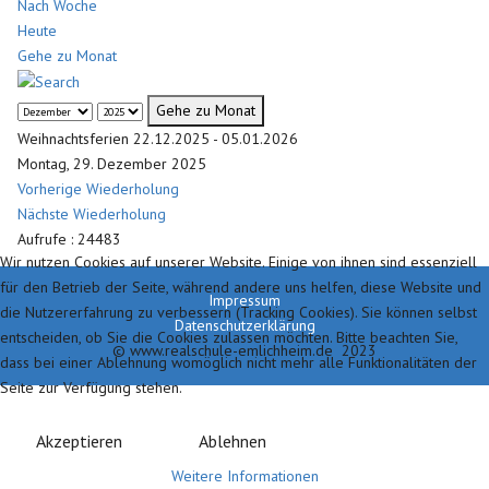
Nach Woche
Heute
Gehe zu Monat
Gehe zu Monat
Weihnachtsferien 22.12.2025 - 05.01.2026
Montag, 29. Dezember 2025
Vorherige Wiederholung
Nächste Wiederholung
Aufrufe
: 24483
Wir nutzen Cookies auf unserer Website. Einige von ihnen sind essenziell
für den Betrieb der Seite, während andere uns helfen, diese Website und
Impressum
die Nutzererfahrung zu verbessern (Tracking Cookies). Sie können selbst
Datenschutzerklärung
entscheiden, ob Sie die Cookies zulassen möchten. Bitte beachten Sie,
© www.realschule-emlichheim.de 2023
dass bei einer Ablehnung womöglich nicht mehr alle Funktionalitäten der
Seite zur Verfügung stehen.
Akzeptieren
Ablehnen
Weitere Informationen