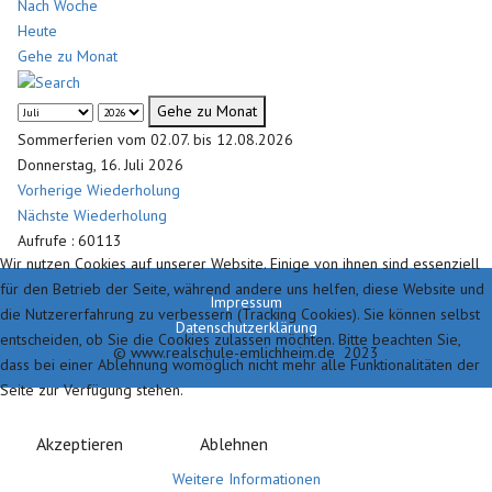
Nach Woche
Heute
Gehe zu Monat
Gehe zu Monat
Sommerferien vom 02.07. bis 12.08.2026
Donnerstag, 16. Juli 2026
Vorherige Wiederholung
Nächste Wiederholung
Aufrufe
: 60113
Wir nutzen Cookies auf unserer Website. Einige von ihnen sind essenziell
für den Betrieb der Seite, während andere uns helfen, diese Website und
Impressum
die Nutzererfahrung zu verbessern (Tracking Cookies). Sie können selbst
Datenschutzerklärung
entscheiden, ob Sie die Cookies zulassen möchten. Bitte beachten Sie,
© www.realschule-emlichheim.de 2023
dass bei einer Ablehnung womöglich nicht mehr alle Funktionalitäten der
Seite zur Verfügung stehen.
Akzeptieren
Ablehnen
Weitere Informationen