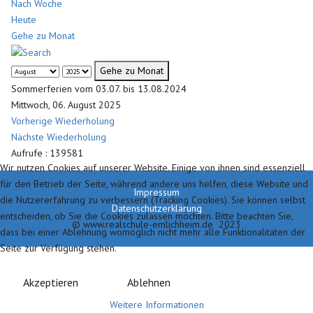
Nach Woche
Heute
Gehe zu Monat
Gehe zu Monat
Sommerferien vom 03.07. bis 13.08.2024
Mittwoch, 06. August 2025
Vorherige Wiederholung
Nächste Wiederholung
Aufrufe
: 139581
Wir nutzen Cookies auf unserer Website. Einige von ihnen sind essenziell
für den Betrieb der Seite, während andere uns helfen, diese Website und
Impressum
die Nutzererfahrung zu verbessern (Tracking Cookies). Sie können selbst
Datenschutzerklärung
entscheiden, ob Sie die Cookies zulassen möchten. Bitte beachten Sie,
© www.realschule-emlichheim.de 2023
dass bei einer Ablehnung womöglich nicht mehr alle Funktionalitäten der
Seite zur Verfügung stehen.
Akzeptieren
Ablehnen
Weitere Informationen