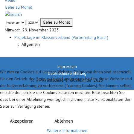
Heute
Gehe zu Monat
Gehe zu Monat
Mittwoch, 29. November 2023
Projekttage im Klassenverband (Vorbereitung Basar)
:: Allgemein
Impressum
Wir nutzen Cookies auf unserer Website. Einige von ihnen sind essenziell
Datenschutzerklärung
für den Betrieb der Seite, während andere uns helfen, diese Website und
© www.realschule-emlichheim.de 2023
die Nutzererfahrung zu verbessern (Tracking Cookies). Sie können selbst
entscheiden, ob Sie die Cookies zulassen möchten. Bitte beachten Sie,
dass bei einer Ablehnung womöglich nicht mehr alle Funktionalitäten der
Seite zur Verfügung stehen.
Akzeptieren
Ablehnen
Weitere Informationen