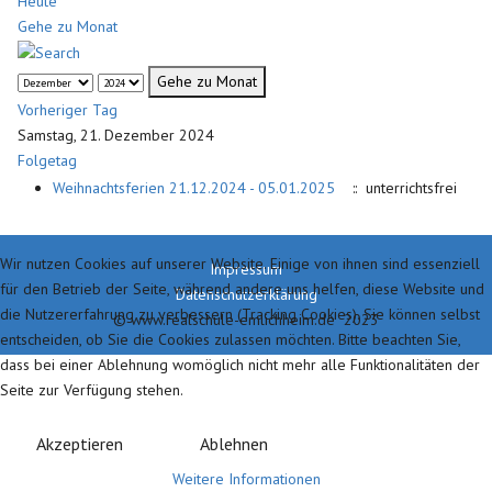
Heute
Gehe zu Monat
Gehe zu Monat
Vorheriger Tag
Samstag, 21. Dezember 2024
Folgetag
Weihnachtsferien 21.12.2024 - 05.01.2025
:: unterrichtsfrei
Wir nutzen Cookies auf unserer Website. Einige von ihnen sind essenziell
Impressum
für den Betrieb der Seite, während andere uns helfen, diese Website und
Datenschutzerklärung
die Nutzererfahrung zu verbessern (Tracking Cookies). Sie können selbst
© www.realschule-emlichheim.de 2023
entscheiden, ob Sie die Cookies zulassen möchten. Bitte beachten Sie,
dass bei einer Ablehnung womöglich nicht mehr alle Funktionalitäten der
Seite zur Verfügung stehen.
Akzeptieren
Ablehnen
Weitere Informationen