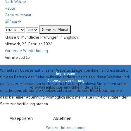
Nach Woche
Heute
Gehe zu Monat
Gehe zu Monat
Klasse 8: Mündliche Prüfungen in Englisch
Mittwoch, 25. Februar 2026
Vorherige Wiederholung
Aufrufe
: 3213
Wir nutzen Cookies auf unserer Website. Einige von ihnen sind essenziell
Impressum
für den Betrieb der Seite, während andere uns helfen, diese Website und
Datenschutzerklärung
die Nutzererfahrung zu verbessern (Tracking Cookies). Sie können selbst
© www.realschule-emlichheim.de 2023
entscheiden, ob Sie die Cookies zulassen möchten. Bitte beachten Sie,
dass bei einer Ablehnung womöglich nicht mehr alle Funktionalitäten der
Seite zur Verfügung stehen.
Akzeptieren
Ablehnen
Weitere Informationen