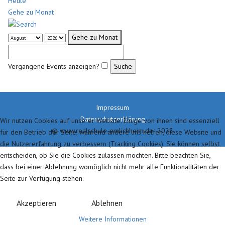
Heute
Gehe zu Monat
Gehe zu Monat
Vergangene Events anzeigen?
Impressum
Datenschutzerklärung
Wir nutzen Cookies auf unserer Website. Einige von ihnen sind essenziell
© www.realschule-emlichheim.de 2023
für den Betrieb der Seite, während andere uns helfen, diese Website und
die Nutzererfahrung zu verbessern (Tracking Cookies). Sie können selbst
entscheiden, ob Sie die Cookies zulassen möchten. Bitte beachten Sie,
dass bei einer Ablehnung womöglich nicht mehr alle Funktionalitäten der
Seite zur Verfügung stehen.
Akzeptieren
Ablehnen
Weitere Informationen