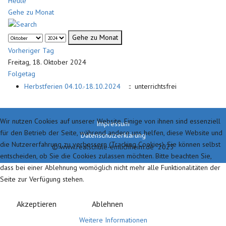
Heute
Gehe zu Monat
Gehe zu Monat
Vorheriger Tag
Freitag, 18. Oktober 2024
Folgetag
Herbstferien 04.10.-18.10.2024
:: unterrichtsfrei
Wir nutzen Cookies auf unserer Website. Einige von ihnen sind essenziell
Impressum
für den Betrieb der Seite, während andere uns helfen, diese Website und
Datenschutzerklärung
die Nutzererfahrung zu verbessern (Tracking Cookies). Sie können selbst
© www.realschule-emlichheim.de 2023
entscheiden, ob Sie die Cookies zulassen möchten. Bitte beachten Sie,
dass bei einer Ablehnung womöglich nicht mehr alle Funktionalitäten der
Seite zur Verfügung stehen.
Akzeptieren
Ablehnen
Weitere Informationen