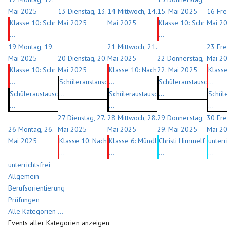
Mai 2025
13
Dienstag, 13.
14
Mittwoch, 14.
15. Mai 2025
16
Fre
Klasse 10: Schr
Mai 2025
Mai 2025
Klasse 10: Schr
Mai 2
...
...
19
Montag, 19.
21
Mittwoch, 21.
23
Fre
Mai 2025
20
Dienstag, 20.
Mai 2025
22
Donnerstag,
Mai 2
Klasse 10: Schr
Mai 2025
Klasse 10: Nach
22. Mai 2025
Klass
...
Schüleraustausc
...
Schüleraustausc
...
...
...
Schüleraustausc
Schüleraustausc
Schül
...
...
...
27
Dienstag, 27.
28
Mittwoch, 28.
29
Donnerstag,
30
Fre
26
Montag, 26.
Mai 2025
Mai 2025
29. Mai 2025
Mai 2
Mai 2025
Klasse 10: Nach
Klasse 6: Mündl
Christi Himmelf
unterr
...
...
...
...
unterrichtsfrei
Allgemein
Berufsorientierung
Prüfungen
Alle Kategorien ...
Events aller Kategorien anzeigen