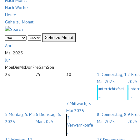
Nach Monat
Nach Woche
Heute
Gehe zu Monat
Gehe zu Monat
April
Mai 2025
Juni
Mon
Die
Mit
Don
Fre
Sam
Son
28
29
30
1
Donnerstag, 1.
2
Frei
Mai 2025
2025
unterrichtsfrei
unterr
...
...
7
Mittwoch, 7.
Mai 2025
5
Montag, 5. Mai
6
Dienstag, 6.
8
Donnerstag, 8.
9
Frei
2.
2025
Mai 2025
Mai 2025
2025
Verwarnkonfe
...
12
Montag, 12.
15
Donnerstag,